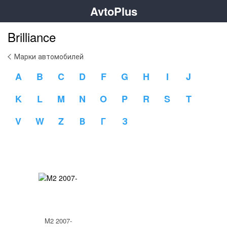
AvtoPlus
Brilliance
Марки автомобилей
A
B
C
D
F
G
H
I
J
K
L
M
N
O
P
R
S
T
V
W
Z
В
Г
З
M2 2007-