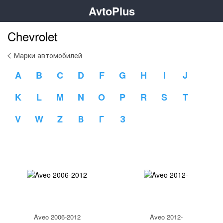
AvtoPlus
Chevrolet
Марки автомобилей
A
B
C
D
F
G
H
I
J
K
L
M
N
O
P
R
S
T
V
W
Z
В
Г
З
Aveo 2006-2012
Aveo 2012-