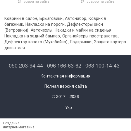
24 товара на сайте
27 товаров на сайте
Коврики в салон
,
Брызговики
,
Автонабор
,
Коврик в
багажник
,
Накладки на пороги
,
Дефлекторы окон
(Ветровики)
,
Авточехлы
,
Накидки и майки на сиденья
,
Накладка на задний бампер
,
Органайзеры пространства
,
Дефлектор капота (Мухобойка)
,
Подкрылки
,
Защита картера
двигателя
050 203-94-44
096 166-63-62
063 100-14-43
Контактная информация
Полная версия сайта
© 2017—2026
Укр
Создание
интернет-магазина