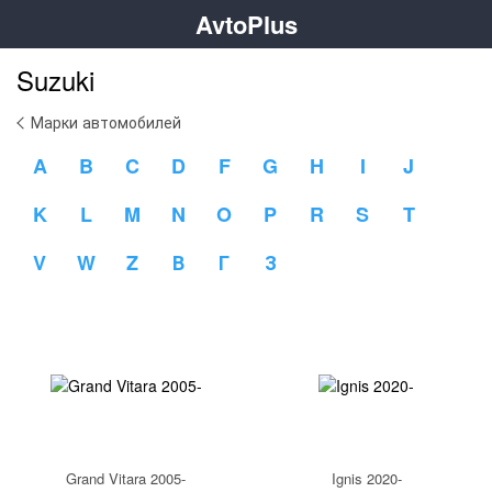
AvtoPlus
Suzuki
Марки автомобилей
A
B
C
D
F
G
H
I
J
K
L
M
N
O
P
R
S
T
V
W
Z
В
Г
З
Grand Vitara 2005-
Ignis 2020-