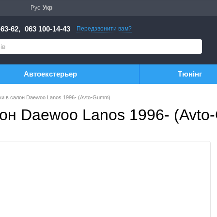
Рус
Укр
63-62,
063 100-14-43
Передзвонити вам?
Автоекстерьер
Тюнінг
ки в салон Daewoo Lanos 1996- (Avto-Gumm)
лон Daewoo Lanos 1996- (Avt