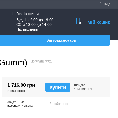
Вхід
Графік роботи:
Будні: з 9:00 до 19:00
Мій кошик
0
Сб: з 10-00 до 14-00
Нд: вихідний
Автоаксесуари
o-Gumm)
Написати відгук
1 716.00 грн
Швидке
Купити
замовлення
В наявності
Зайдіть
, щоб
До обраного
відобразити знижку