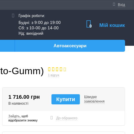
Вхід
Графік роботи:
Будні: з 9:00 до 19:00
Мій кошик
0
Сб: з 10-00 до 14-00
Нд: вихідний
Автоаксесуари
vto-Gumm)
1 відгук
1 716.00 грн
Швидке
Купити
замовлення
В наявності
Зайдіть
, щоб
До обраного
відобразити знижку