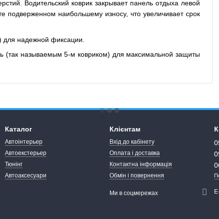
верстий. Водительский коврик закрывает панель отдыха левой
те подверженном наибольшему износу, что увеличивает срок
) для надежной фиксации.
ль (так называемым 5-м ковриком) для максимальной защиты
Каталог
Клієнтам
К
Автоінтерьер
Вхід до кабінету
0
Автоекстерьер
Оплата і доставка
0
Тюнінг
Контактна інформація
0
Автоаксесуари
Обмін і повернення
П
Е
Ми в соцмережах