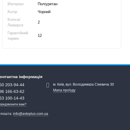
Матеріал
Поліуретан
Колір
Чорний
Кліпси/
2
Люверси
Гарантійний
12
термін
онтактна інформація
50 203-94-44
м. Київ, вул. Володимира Сікевича 30
Мапа проїзду
96 166-63-62
63 100-14-43
ередзвонити вам?
-пошта:
info@avtoplus.com.ua