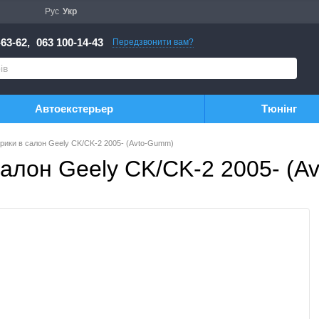
Рус
Укр
63-62,
063 100-14-43
Передзвонити вам?
Автоекстерьер
Тюнінг
рики в салон Geely CK/CK-2 2005- (Avto-Gumm)
алон Geely CK/CK-2 2005- (A