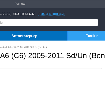
Рус
Укр
-63-62,
063 100-14-43
Передзвонити вам?
Автоекстерьер
Тюнінг
в Audi A6 (C6) 2005-2011 Sd/Un (Benke)
A6 (C6) 2005-2011 Sd/Un (Ben