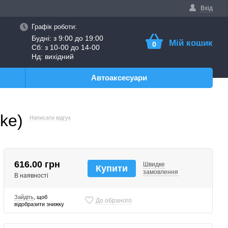
Вхід
Графік роботи:
Будні: з 9:00 до 19:00
Мій кошик
0
Сб: з 10-00 до 14-00
Нд: вихідний
Автоаксесуари
ke)
Написати відгук
616.00 грн
Швидке
Купити
замовлення
В наявності
Зайдіть
, щоб
До обраного
відобразити знижку