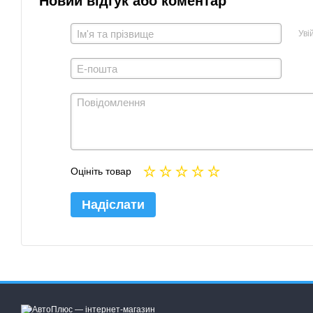
Новий відгук або коментар
Уві
Оцініть товар
Надіслати