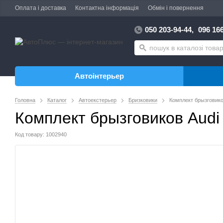
Оплата і доставка
Контактна інформація
Обмін і повернення
050 203-94-44,
096 166
Автоінтерьер
Головна
Каталог
Автоекстерьер
Бризковики
Комплект брызговико
Комплект брызговиков Audi 
Код товару: 1002940