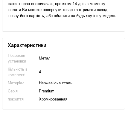
захист прав споживача», протягом 14 днів з моменту
оплати Ви можете повернути товар та отримати назад
повну його вартість, або обміняти на будь-яку іншу модель
.
Характеристики
Поверхня
Метал
установки
Кількість в
4
комплекті
Матеріал
Нержавіюча сталь
Серія
Premium
покриття
Хромированная