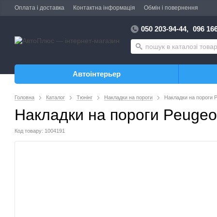
Оплата і доставка
Контактна інформація
Обмін і повернення
050 203-94-44,
096 166
Автоінтерьер
Головна
Каталог
Тюнінг
Накладки на пороги
Накладки на пороги 
Накладки на пороги Peugeo
Код товару: 1004191