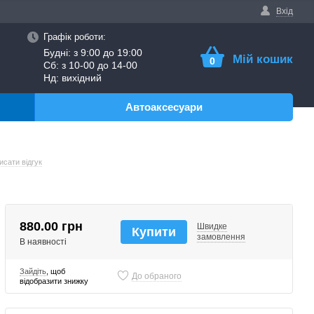
Вхід
Графік роботи:
Будні: з 9:00 до 19:00
Мій кошик
0
Сб: з 10-00 до 14-00
Нд: вихідний
Автоаксесуари
исати відгук
880.00 грн
Швидке
Купити
замовлення
В наявності
Зайдіть
, щоб
До обраного
відобразити знижку