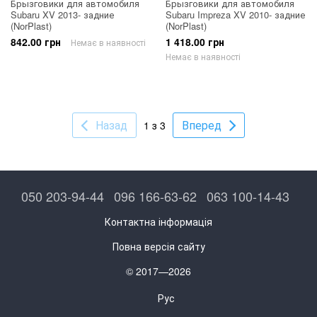
Брызговики для автомобиля
Брызговики для автомобиля
Subaru XV 2013- задние
Subaru Impreza XV 2010- задние
(NorPlast)
(NorPlast)
842.00 грн
1 418.00 грн
Немає в наявності
Немає в наявності
Назад
Вперед
1 з 3
050 203-94-44
096 166-63-62
063 100-14-43
Контактна інформація
Повна версія сайту
© 2017—2026
Рус