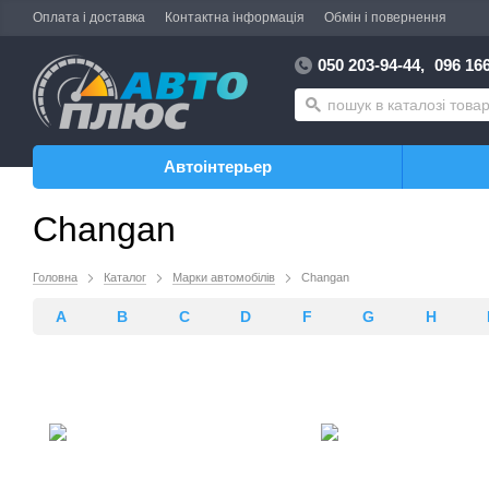
Оплата і доставка
Контактна інформація
Обмін і повернення
050 203-94-44,
096 166
Автоінтерьер
Changan
Головна
Каталог
Марки автомобілів
Changan
A
B
C
D
F
G
H