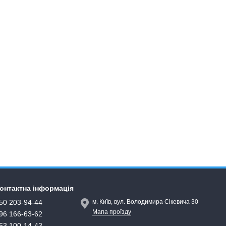
онтактна інформація
50 203-94-44
м. Київ, вул. Володимира Сікевича 30
Мапа проїзду
96 166-63-62
63 100-14-43