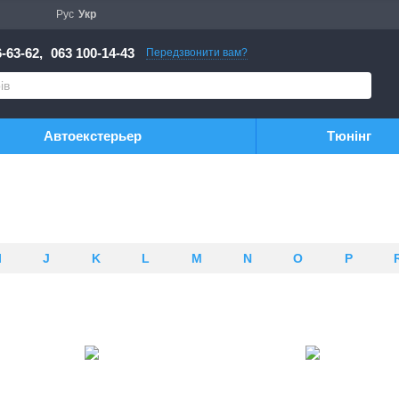
Рус
Укр
-63-62,
063 100-14-43
Передзвонити вам?
Автоекстерьер
Тюнінг
I
J
K
L
M
N
O
P