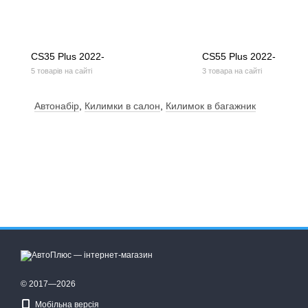
CS35 Plus 2022-
CS55 Plus 2022-
5 товарів на сайті
3 товара на сайті
Автонабір
,
Килимки в салон
,
Килимок в багажник
© 2017—2026
Мобільна версія