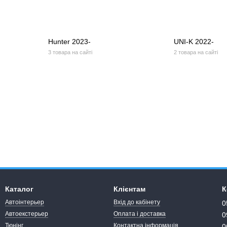
Hunter 2023-
UNI-K 2022-
3 товара на сайті
2 товара на сайті
Каталог
Клієнтам
К
Автоінтерьер
Вхід до кабінету
0
Автоекстерьер
Оплата і доставка
0
Тюнінг
Контактна інформація
0