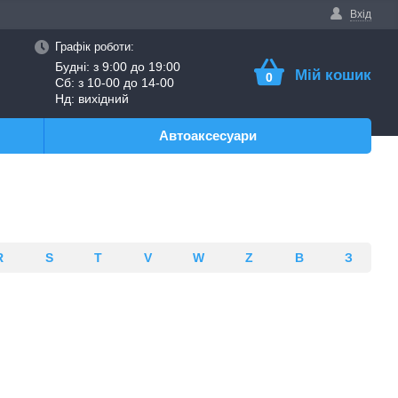
Вхід
Графік роботи:
Будні: з 9:00 до 19:00
Мій кошик
0
Сб: з 10-00 до 14-00
Нд: вихідний
Автоаксесуари
R
S
T
V
W
Z
В
З