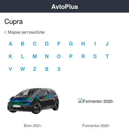
AvtoPlus
Cupra
Марки автомобілів
A
B
C
D
F
G
H
I
J
K
L
M
N
O
P
R
S
T
V
W
Z
В
З
Born 2021-
Formentor 2020-