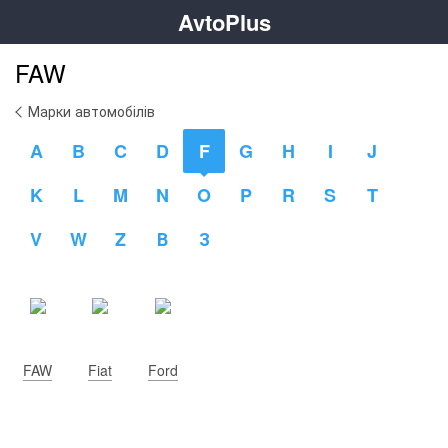
AvtoPlus
FAW
Марки автомобілів
A
B
C
D
F
G
H
I
J
K
L
M
N
O
P
R
S
T
V
W
Z
В
З
FAW
Fiat
Ford