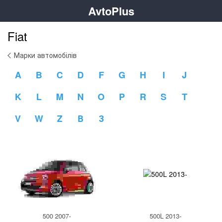
AvtoPlus
Fiat
Марки автомобілів
A
B
C
D
F
G
H
I
J
K
L
M
N
O
P
R
S
T
V
W
Z
В
З
500 2007-
500L 2013-