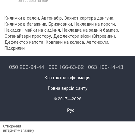
35 товарів на сайті
Килимки в салон
,
Автонабір
,
Захист картера двигуна
,
Килимок в багажник
,
Бризковики
,
Накладки на пороги
,
Накидки і майки на сидіння
,
Накладка на задній бампер
,
Органайзери простору
,
Дефлектори вікон (Вітровики)
,
Дефлектор капота
,
Ковпаки на колеса
,
Авточохли
,
Підкрилки
050 203-94-44
096 166-63-62
063 100-14-43
Контактна інформація
Повна версія сайту
© 2017—2026
Рус
Створення
інтернет-магазину