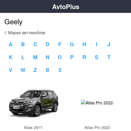
AvtoPlus
Geely
Марки автомобілів
A
B
C
D
F
G
H
I
J
K
L
M
N
O
P
R
S
T
V
W
Z
В
З
Atlas 2017-
Atlas Pro 2022-