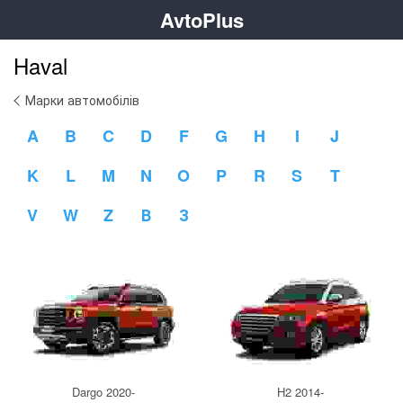
AvtoPlus
Haval
Марки автомобілів
A
B
C
D
F
G
H
I
J
K
L
M
N
O
P
R
S
T
V
W
Z
В
З
Dargo 2020-
H2 2014-