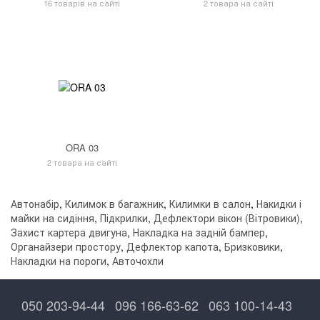
16 товарів на сайті
2 товара на сайті
ORA 03
2 товара на сайті
Автонабір
,
Килимок в багажник
,
Килимки в салон
,
Накидки і
майки на сидіння
,
Підкрилки
,
Дефлектори вікон (Вітровики)
,
Захист картера двигуна
,
Накладка на задній бампер
,
Органайзери простору
,
Дефлектор капота
,
Бризковики
,
Накладки на пороги
,
Авточохли
050 203-94-44
096 166-63-62
063 100-14-43