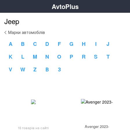
AvtoPlus
Jeep
Марки автомобілів
A
B
C
D
F
G
H
I
J
K
L
M
N
O
P
R
S
T
V
W
Z
В
З
Avenger 2023-
16 товарів на сайті