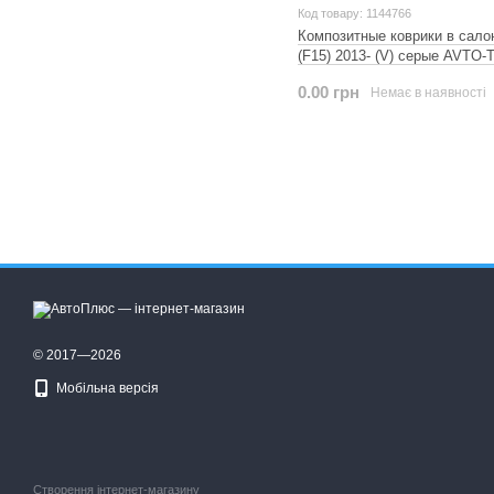
Код товару: 1144766
Композитные коврики в сал
(F15) 2013- (V) серые AVTO-
0.00 грн
Немає в наявності
© 2017—2026
Мобільна версія
Створення інтернет-магазину