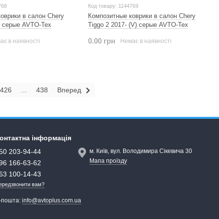
768
Код товару: 1144769
оврики в салон Chery
Композитные коврики в салон Chery
V) серые AVTO-Tex
Tiggo 2 2017- (V) серые AVTO-Tex
0.00 грн
ає в наявності
Немає в наявності
426
...
438
Вперед
онтактна інформація
50 203-94-44
м. Київ, вул. Володимира Сікевича 30
Мапа проїзду
96 166-63-62
63 100-14-43
ередзвонити вам?
-пошта:
info@avtoplus.com.ua