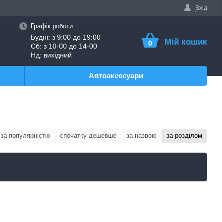
Вхід
Графік роботи:
Будні: з 9:00 до 19:00
Мій кошик
0
Сб: з 10-00 до 14-00
Нд: вихідний
Автоаксесуари
за популярністю
спочатку дешевше
за назвою
за розділом