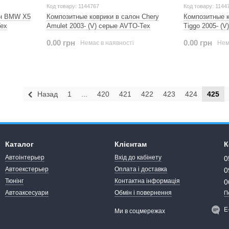
Код товару: 1144767
Код товару: 1144
он BMW X5
Композитные коврики в салон Chery
Композитные к
Tex
Amulet 2003- (V) серые AVTO-Tex
Tiggo 2005- (
0.00 грн
0.00 грн
Немає в наявності
Нем
Назад
1
...
420
421
422
423
424
425
Каталог
Клієнтам
К
Автоінтерьер
Вхід до кабінету
0
Автоекстерьер
Оплата і доставка
0
Тюнінг
Контактна інформація
0
Автоаксесуари
Обмін і повернення
П
Е
Ми в соцмережах