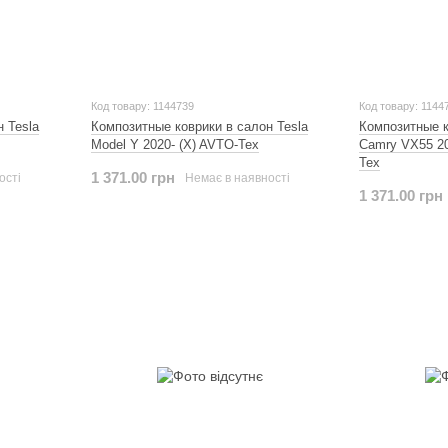
Код товару: 1144739
Код товару: 1144
 Tesla
Композитные коврики в салон Tesla
Композитные к
Model Y 2020- (X) AVTO-Tex
Camry VX55 20
Tex
1 371.00 грн
ості
Немає в наявності
1 371.00 грн