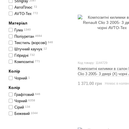
Stingray
2087
АвтоПлюс
72
AVTO-Tex
772
Матеріал
Гума
1340
Поліуретан
4684
Текстиль (ворсові)
646
Штучний каучук
12
Гібридні
732
Композитні
771
Код товару: 1144729
Композитні килимки в салон 
Колір
Clio 3 2005- 3 двері (X) чорн
Чорний
1
1 371.00 грн
Немає в наявн
Колір
Графітовий
646
Чорний
6358
Сірий
134
Бежевий
1044