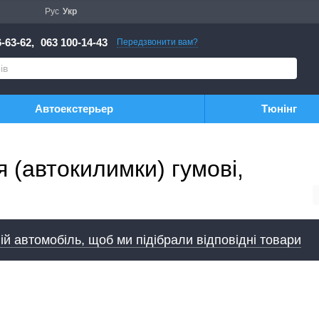
Рус
Укр
-63-62,
063 100-14-43
Передзвонити вам?
Автоекстерьер
Тюнінг
 (автокилимки) гумові,
ій автомобіль, щоб ми підібрали відповідні товари