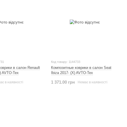
731
Код товару: 1144733
оврики в салон Renault
Композитные коврики в салон Seat
X) AVTO-Tex
Ibiza 2017- (X) AVTO-Tex
1 371.00 грн
ає в наявності
Немає в наявності