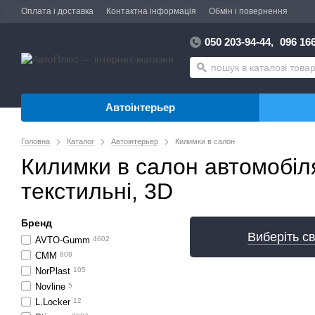
Оплата і доставка
Контактна інформація
Обмін і повернення
050 203-94-44,
096 166
Автоінтерьер
Головна
Каталог
Автоінтерьер
Килимки в салон
Килимки в салон автомобіля
текстильні, 3D
Бренд
Виберіть св
AVTO-Gumm
4602
CMM
808
NorPlast
105
Novline
5
L.Locker
12