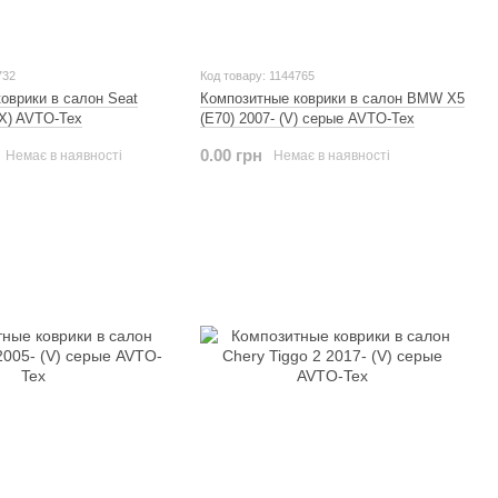
732
Код товару: 1144765
оврики в салон Seat
Композитные коврики в салон BMW X5
(X) AVTO-Tex
(E70) 2007- (V) серые AVTO-Tex
0.00 грн
Немає в наявності
Немає в наявності