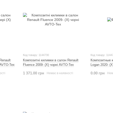
Код товару: 1144730
Код товару: 1144
Renault
Композитні килимки в салон Renault
Композитные к
і AVTO-Tex
Fluence 2009- (X) чорні AVTO-Tex
Logan 2020- (
1 371.00 грн
0.00 грн
ості
Немає в наявності
Нем