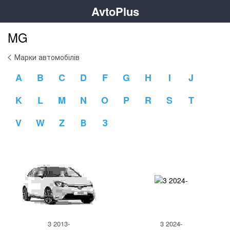
AvtoPlus
MG
Марки автомобілів
A
B
C
D
F
G
H
I
J
K
L
M
N
O
P
R
S
T
V
W
Z
В
З
3 2013-
3 2024-