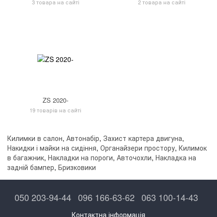
3 товара на сайті
2 товара на сайті
ZS 2020-
19 товарів на сайті
Килимки в салон
,
Автонабір
,
Захист картера двигуна
,
Накидки і майки на сидіння
,
Органайзери простору
,
Килимок
в багажник
,
Накладки на пороги
,
Авточохли
,
Накладка на
задній бампер
,
Бризковики
050 203-94-44
096 166-63-62
063 100-14-43
Контактна інформація