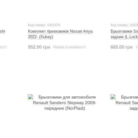
Код товару: 1001874
Код товару: 1002
shi
Комплект бризковиків Nissan Ariya
Брызговики Ss
2022- (Xukey)
задние (L.Lock
952.00 грн
665.00 грн
ості
Немає в наявності
Н