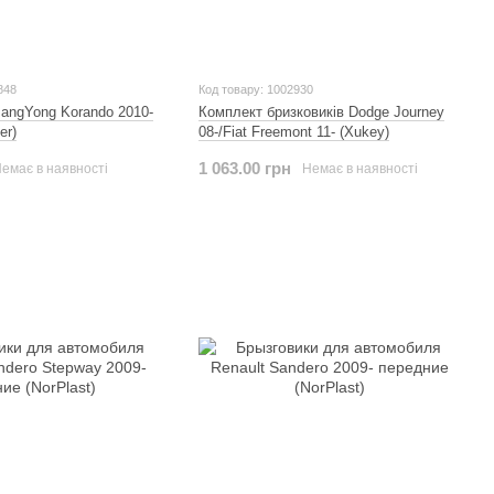
848
Код товару: 1002930
angYong Korando 2010-
Комплект бризковиків Dodge Journey
er)
08-/Fiat Freemont 11- (Xukey)
1 063.00 грн
емає в наявності
Немає в наявності