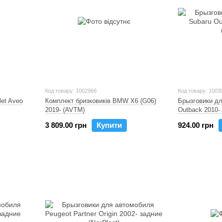
Код товару: 1002966
Код товару: 1003
let Aveo
Комплект бризковиків BMW X6 (G06)
Брызговики дл
2019- (AVTM)
Outback 2010- 
3 809.00 грн
Купити
924.00 грн