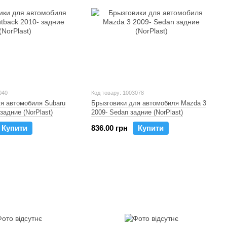
040
Код товару: 1003078
я автомобиля Subaru
Брызговики для автомобиля Mazda 3
задние (NorPlast)
2009- Sedan задние (NorPlast)
Купити
836.00 грн
Купити