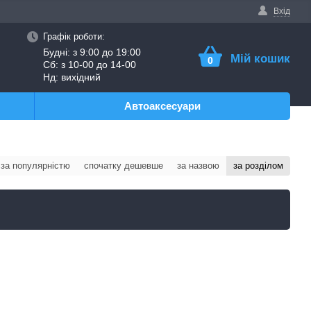
Вхід
Графік роботи:
Будні: з 9:00 до 19:00
Мій кошик
0
Сб: з 10-00 до 14-00
Нд: вихідний
Автоаксесуари
за популярністю
спочатку дешевше
за назвою
за розділом