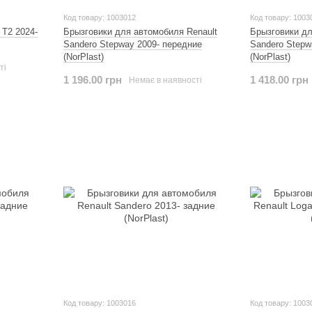
Код товару: 1003012
Код товару: 1003
 T2 2024-
Брызговики для автомобиля Renault
Брызговики дл
Sandero Stepway 2009- передние
Sandero Stepw
(NorPlast)
(NorPlast)
ті
1 196.00 грн
1 418.00 грн
Немає в наявності
Код товару: 1003016
Код товару: 1003