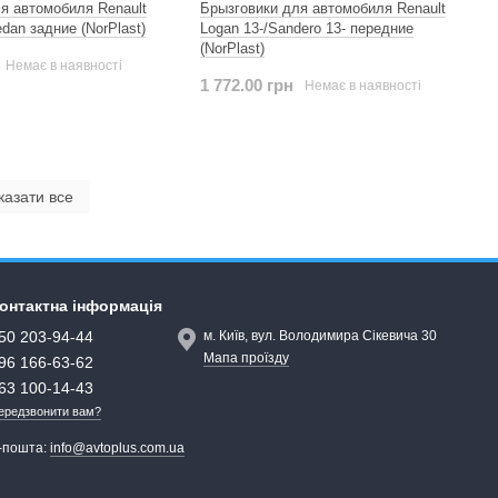
я автомобиля Renault
Брызговики для автомобиля Renault
dan задние (NorPlast)
Logan 13-/Sandero 13- передние
(NorPlast)
Немає в наявності
1 772.00 грн
Немає в наявності
казати все
онтактна інформація
50 203-94-44
м. Київ, вул. Володимира Сікевича 30
Мапа проїзду
96 166-63-62
63 100-14-43
ередзвонити вам?
-пошта:
info@avtoplus.com.ua