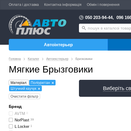
Оплата і доставка
Контактна інформація
Обмін і повернення
050 203-94-44,
096 166
Автоінтерьер
Головна
Каталог
Автоекстерьер
Бризковики
Мягкие Брызговики
Матеріал:
Поліуретан
Виберіть св
Штучний каучук
Очистити фільтр
Бренд
AVTM
0
NorPlast
39
L.Locker
1