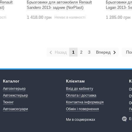
Renault
Брызговики для автомобиля Renault
Брызговики дл
st)
Sandero 2013- задние (NorPlast)
Logan 2013- Se
1 418.00 грн
1 285.00 грн
ості
Немає в наявності
Назад
1
2
3
Вперед
По
Каталог
Клієнтам
К
Автоінтерьер
Вхід до кабінету
0
Автоекстерьер
Оплата і доставка
0
Тюнінг
Контактна інформація
0
Автоаксесуари
Обмін і повернення
П
Е
Ми в соцмережах