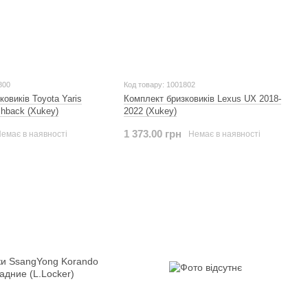
800
Код товару: 1001802
овиків Toyota Yaris
Комплект бризковиків Lexus UX 2018-
chback (Xukey)
2022 (Xukey)
1 373.00 грн
емає в наявності
Немає в наявності