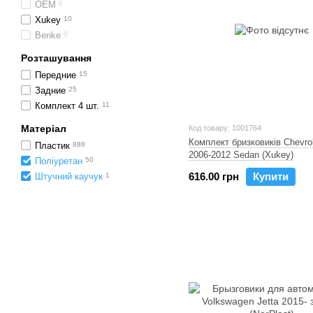
OEM
0
Xukey
10
Benke
0
Розташування
Передние
15
Задние
25
Комплект 4 шт.
11
Матеріал
Код товару: 1001764
Комплект бризковиків Chevro
Пластик
888
2006-2012 Sedan (Xukey)
Поліуретан
50
616.00 грн
Купити
Штучний каучук
1