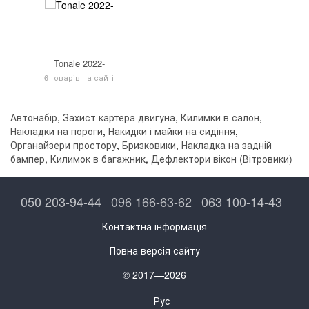
Tonale 2022-
6 товарів на сайті
Автонабір
,
Захист картера двигуна
,
Килимки в салон
,
Накладки на пороги
,
Накидки і майки на сидіння
,
Органайзери простору
,
Бризковики
,
Накладка на задній
бампер
,
Килимок в багажник
,
Дефлектори вікон (Вітровики)
050 203-94-44
096 166-63-62
063 100-14-43
Контактна інформація
Повна версія сайту
© 2017—2026
Рус