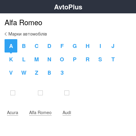
AvtoPlus
Alfa Romeo
Марки автомобілів
A
B
C
D
F
G
H
I
J
K
L
M
N
O
P
R
S
T
V
W
Z
В
З
Acura
Alfa Romeo
Audi