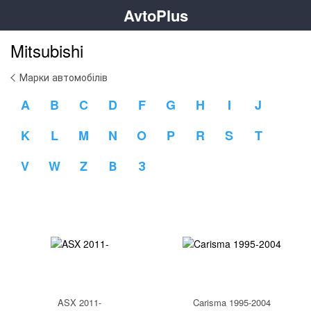
AvtoPlus
Mitsubishi
Марки автомобілів
A
B
C
D
F
G
H
I
J
K
L
M
N
O
P
R
S
T
V
W
Z
В
З
ASX 2011-
Carisma 1995-2004