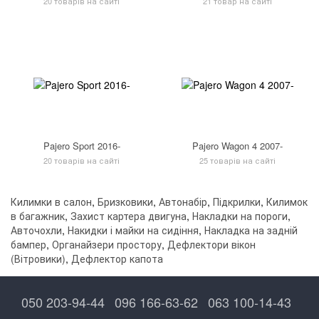
20 товарів на сайті
21 товар на сайті
Pajero Sport 2016-
Pajero Wagon 4 2007-
20 товарів на сайті
25 товарів на сайті
Килимки в салон
,
Бризковики
,
Автонабір
,
Підкрилки
,
Килимок
в багажник
,
Захист картера двигуна
,
Накладки на пороги
,
Авточохли
,
Накидки і майки на сидіння
,
Накладка на задній
бампер
,
Органайзери простору
,
Дефлектори вікон
(Вітровики)
,
Дефлектор капота
050 203-94-44
096 166-63-62
063 100-14-43