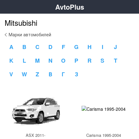
AvtoPlus
Mitsubishi
Марки автомобилей
A
B
C
D
F
G
H
I
J
K
L
M
N
O
P
R
S
T
V
W
Z
В
Г
З
ASX 2011-
Carisma 1995-2004