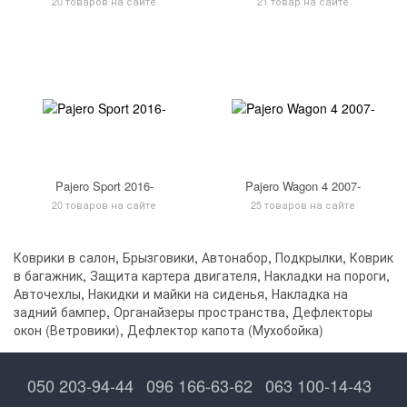
20 товаров на сайте
21 товар на сайте
Pajero Sport 2016-
Pajero Wagon 4 2007-
20 товаров на сайте
25 товаров на сайте
Коврики в салон
,
Брызговики
,
Автонабор
,
Подкрылки
,
Коврик
в багажник
,
Защита картера двигателя
,
Накладки на пороги
,
Авточехлы
,
Накидки и майки на сиденья
,
Накладка на
задний бампер
,
Органайзеры пространства
,
Дефлекторы
окон (Ветровики)
,
Дефлектор капота (Мухобойка)
050 203-94-44
096 166-63-62
063 100-14-43