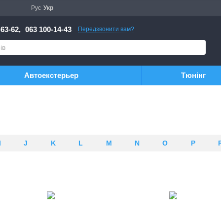
Рус
Укр
63-62,
063 100-14-43
Передзвонити вам?
Автоекстерьер
Тюнінг
I
J
K
L
M
N
O
P