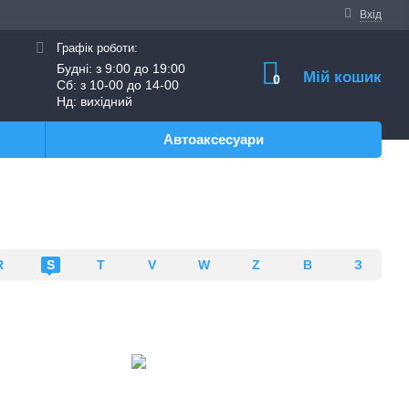
Вхід
Графік роботи:
Будні: з 9:00 до 19:00
Мій кошик
0
Сб: з 10-00 до 14-00
Нд: вихідний
Автоаксесуари
R
S
T
V
W
Z
В
З