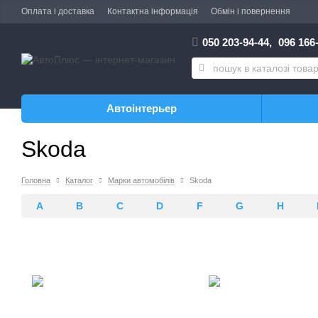
Оплата і доставка
Контактна інформація
Обмін і повернення
050 203-94-44,
096 166-
Автоінтерьер
Skoda
Головна
Каталог
Марки автомобілів
Skoda
A
B
C
D
F
G
H