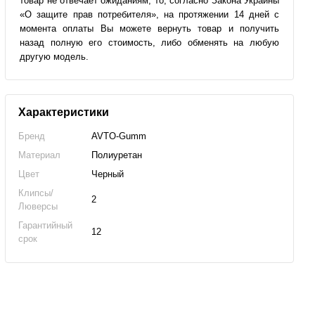
товар не отвечает ожиданиям, то, согласно Закона Украины
«О защите прав потребителя», на протяжении 14 дней с
момента оплаты Вы можете вернуть товар и получить
назад полную его стоимость, либо обменять на любую
другую модель.
Характеристики
Бренд
AVTO-Gumm
Материал
Полиуретан
Цвет
Черный
Клипсы/
2
Люверсы
Гарантийный
12
срок