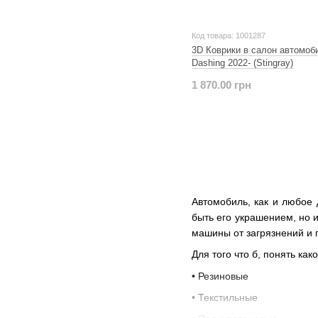
Код товара: 1001287
3D Коврики в салон автомоби
Dashing 2022- (Stingray)
1 870.00 грн
Автомобиль, как и любое 
быть его украшением, но и
машины от загрязнений и 
Для того что б, понять ка
• Резиновые
• Текстильные