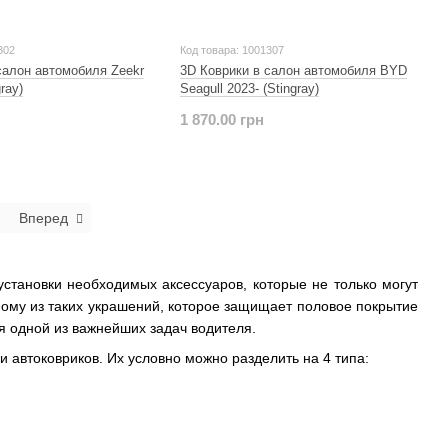
302
Код товара: 1001307
салон автомобиля Zeekr
3D Коврики в салон автомобиля BYD
ray)
Seagull 2023- (Stingray)
1 870.00 грн
Вперед
установки необходимых аксессуаров, которые не только могут
дному из таких украшений, которое защищает половое покрытие
ся одной из важнейших задач водителя.
и автоковриков. Их условно можно разделить на 4 типа: