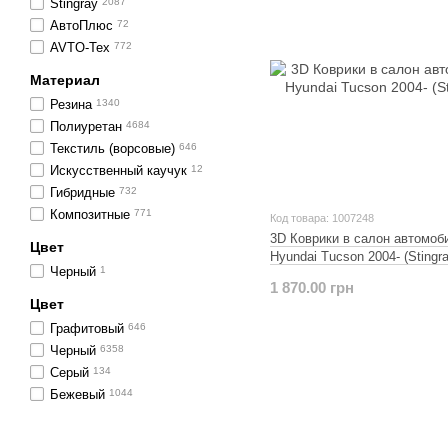
Stingray
2087
АвтоПлюс
72
AVTO-Tex
772
Материал
Резина
1340
Полиуретан
4684
Текстиль (ворсовые)
646
Искусственный каучук
12
Гибридные
732
Композитные
771
Код товара: 1007248
3D Коврики в салон автомоб
Цвет
Hyundai Tucson 2004- (Stingra
Черный
1
1 870.00 грн
Цвет
Графитовый
646
Черный
6358
Серый
134
Бежевый
1044