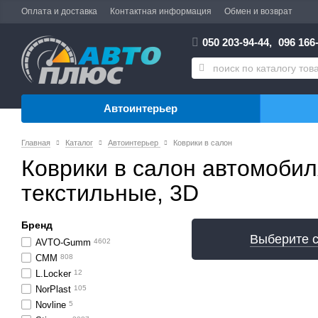
Оплата и доставка
Контактная информация
Обмен и возврат
050 203-94-44,
096 166-
Автоинтерьер
Главная
Каталог
Автоинтерьер
Коврики в салон
Коврики в салон автомобил
текстильные, 3D
Бренд
Выберите 
AVTO-Gumm
4602
CMM
808
L.Locker
12
NorPlast
105
Novline
5