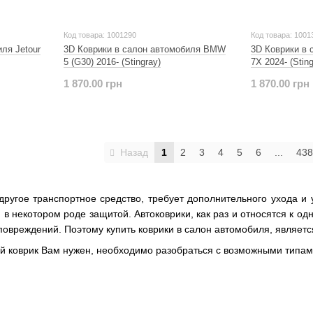
Код товара: 1001290
Код товара: 1001
ля Jetour
3D Коврики в салон автомобиля BMW
3D Коврики в 
5 (G30) 2016- (Stingray)
7X 2024- (Sting
1 870.00 грн
1 870.00 грн
Назад
1
2
3
4
5
6
...
438
другое транспортное средство, требует дополнительного ухода и 
 в некотором роде защитой. Автоковрики, как раз и относятся к о
повреждений. Поэтому купить коврики в салон автомобиля, являет
кой коврик Вам нужен, необходимо разобраться с возможными типам