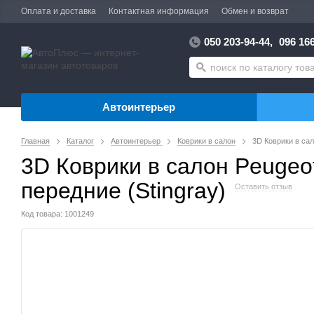
Оплата и доставка
Контактная информация
Обмен и возврат
050 203-94-44,
096 166
Автоинтерьер
Главная
Каталог
Автоинтерьер
Коврики в салон
3D Коврики в сало
3D Коврики в салон Peugeot 
передние (Stingray)
Оставить отзыв
Код товара: 1001249