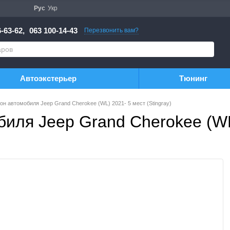
Рус
Укр
-63-62,
063 100-14-43
Перезвонить вам?
Автоэкстерьер
Тюнинг
он автомобиля Jeep Grand Cherokee (WL) 2021- 5 мест (Stingray)
иля Jeep Grand Cherokee (WL)