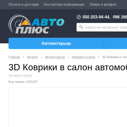
Оплата и доставка
Контактная информация
Обмен и возврат
050 203-94-44,
096 166
Автоинтерьер
Главная
Каталог
Автоинтерьер
Коврики в салон
3D Коврики в сал
3D Коврики в салон автомоб
Оставить отзыв
Код товара: 1001267