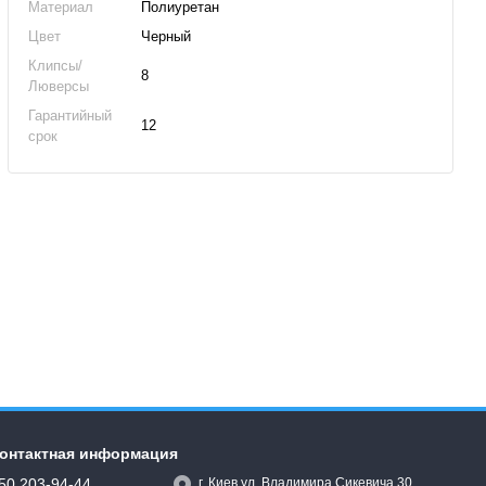
Материал
Полиуретан
Цвет
Черный
Клипсы/
8
Люверсы
Гарантийный
12
срок
онтактная информация
50 203-94-44
г. Киев ул. Владимира Сикевича 30