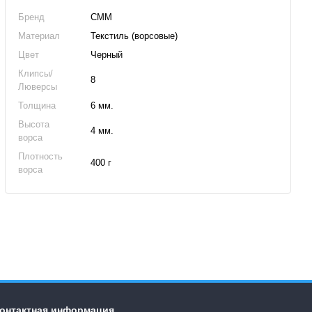
Бренд
CMM
Материал
Текстиль (ворсовые)
Цвет
Черный
Клипсы/
8
Люверсы
Толщина
6 мм.
Высота
4 мм.
ворса
Плотность
400 г
ворса
онтактная информация