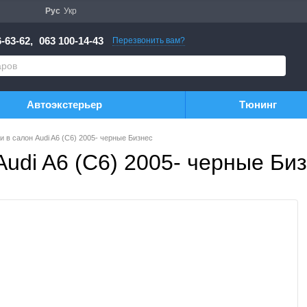
Рус
Укр
-63-62,
063 100-14-43
Перезвонить вам?
Автоэкстерьер
Тюнинг
 в салон Audi A6 (C6) 2005- черные Бизнес
Audi A6 (C6) 2005- черные Би