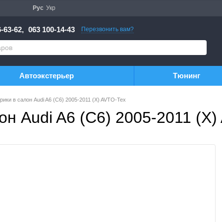
Рус
Укр
-63-62,
063 100-14-43
Перезвонить вам?
Автоэкстерьер
Тюнинг
ики в салон Audi A6 (C6) 2005-2011 (X) AVTO-Tex
н Audi A6 (C6) 2005-2011 (X)