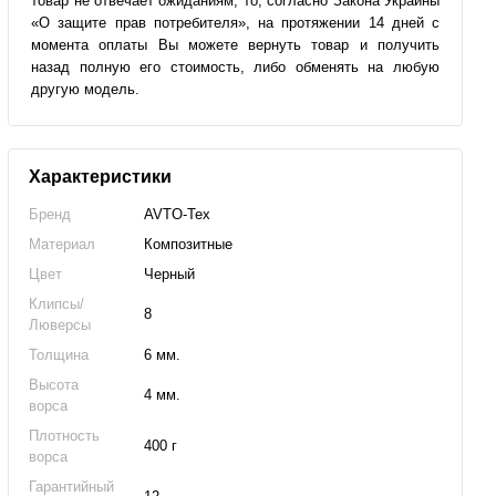
товар не отвечает ожиданиям, то, согласно Закона Украины
«О защите прав потребителя», на протяжении 14 дней с
момента оплаты Вы можете вернуть товар и получить
назад полную его стоимость, либо обменять на любую
другую модель.
Характеристики
Бренд
AVTO-Tex
Материал
Композитные
Цвет
Черный
Клипсы/
8
Люверсы
Толщина
6 мм.
Высота
4 мм.
ворса
Плотность
400 г
ворса
Гарантийный