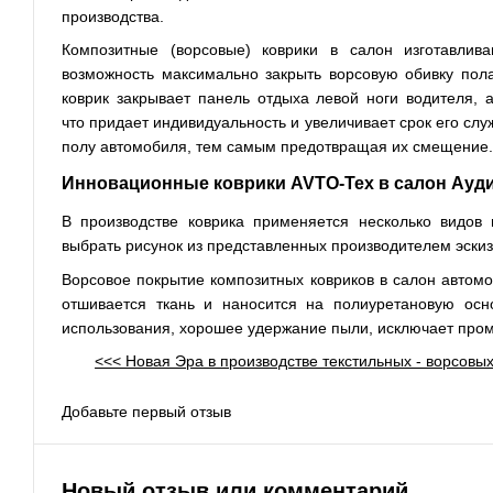
производства.
Композитные (ворсовые) коврики в салон изготавли
возможность максимально закрыть ворсовую обивку пола,
коврик закрывает панель отдыха левой ноги водителя,
что придает индивидуальность и увеличивает срок его сл
полу автомобиля, тем самым предотвращая их смещение.
Инновационные коврики AVTO-Tex в салон Ауди 
В производстве коврика применяется несколько видов
выбрать рисунок из представленных производителем эскиз
Ворсовое покрытие композитных ковриков в салон автомо
отшивается ткань и наносится на полиуретановую осно
использования, хорошее удержание пыли, исключает пром
<<< Новая Эра в производстве текстильных - ворсовых
Добавьте первый отзыв
Новый отзыв или комментарий