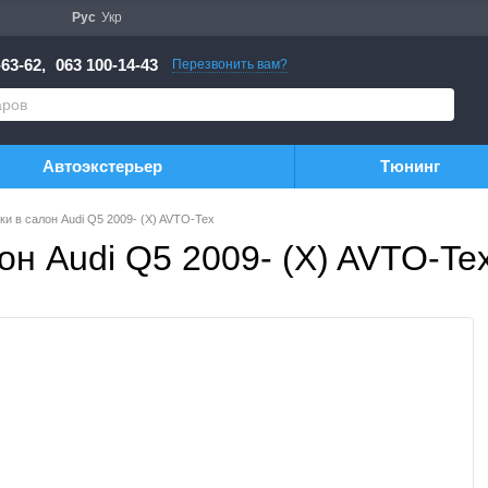
Рус
Укр
63-62,
063 100-14-43
Перезвонить вам?
Автоэкстерьер
Тюнинг
и в салон Audi Q5 2009- (X) AVTO-Tex
он Audi Q5 2009- (X) AVTO-Te