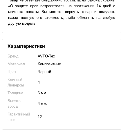
товар не отвечает ожиданиям, то, согласно Закона Украины
«О защите прав потребителя», на протяжении 14 дней с
момента оплаты Вы можете вернуть товар и получить
назад полную его стоимость, либо обменять на любую
другую модель.
Характеристики
Бренд
AVTO-Tex
Материал
Композитные
Цвет
Черный
Клипсы/
4
Люверсы
Толщина
6 мм.
Высота
4 мм.
ворса
Гарантийный
12
срок