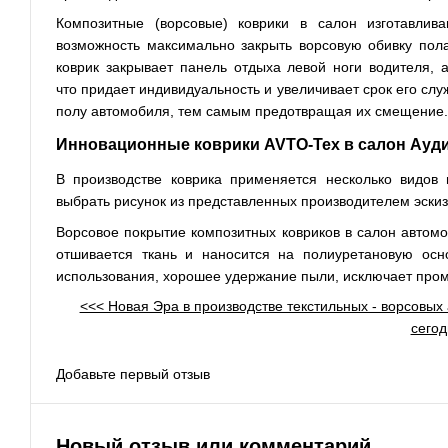
Композитные (ворсовые) коврики в салон изготавли
возможность максимально закрыть ворсовую обивку пола,
коврик закрывает панель отдыха левой ноги водителя,
что придает индивидуальность и увеличивает срок его сл
полу автомобиля, тем самым предотвращая их смещение.
Инновационные коврики AVTO-Tex в салон Ауди
В производстве коврика применяется несколько видов
выбрать рисунок из представленных производителем эскиз
Ворсовое покрытие композитных ковриков в салон автомо
отшивается ткань и наносится на полиуретановую осно
использования, хорошее удержание пыли, исключает пром
<<< Новая Эра в производстве текстильных - ворсовы
сегод
Добавьте первый отзыв
Новый отзыв или комментарий