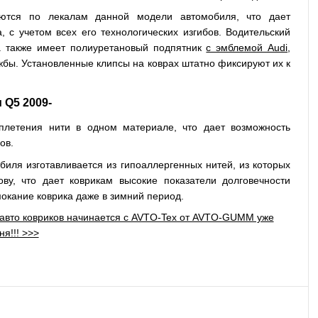
ваются по лекалам данной модели автомобиля, что дает
 с учетом всех его технологических изгибов. Водительский
 а также имеет полиуретановый подпятник
с эмблемой Audi
,
ужбы. Установленные клипсы на коврах штатно фиксируют их к
 Q5 2009-
 плетения нити в одном материале, что дает возможность
ов.
биля изготавливается из гипоаллергенных нитей, из которых
ву, что дает коврикам высокие показатели долговечности
окание коврика даже в зимний период.
х авто ковриков начинается с AVTO-Tex от AVTO-GUMM уже
ня!!! >>>