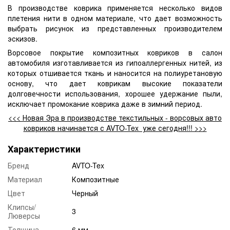
В производстве коврика применяется несколько видов
плетения нити в одном материале, что дает возможность
выбрать рисунок из представленных производителем
эскизов.
Ворсовое покрытие композитных ковриков в салон
автомобиля изготавливается из гипоаллергенных нитей, из
которых отшивается ткань и наносится на полиуретановую
основу, что дает коврикам высокие показатели
долговечности использования, хорошее удержание пыли,
исключает промокание коврика даже в зимний период.
<<< Новая Эра в производстве текстильных - ворсовых авто
ковриков начинается с AVTO-Tex уже сегодня!!! >>>
Характеристики
Бренд
AVTO-Tex
Материал
Композитные
Цвет
Черный
Клипсы/
3
Люверсы
Толщина
6 мм.