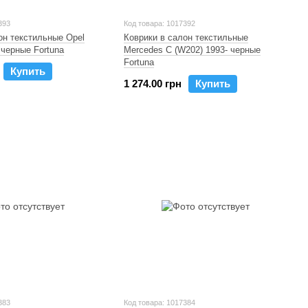
393
Код товара: 1017392
он текстильные Opel
Коврики в салон текстильные
 черные Fortuna
Mercedes C (W202) 1993- черные
Fortuna
Купить
1 274.00 грн
Купить
383
Код товара: 1017384