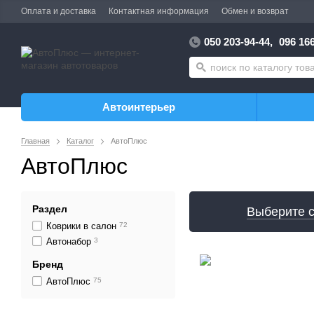
Оплата и доставка
Контактная информация
Обмен и возврат
050 203-94-44,
096 166
Автоинтерьер
Главная
Каталог
АвтоПлюс
АвтоПлюс
Раздел
Выберите 
Коврики в салон
72
Автонабор
3
Бренд
АвтоПлюс
75