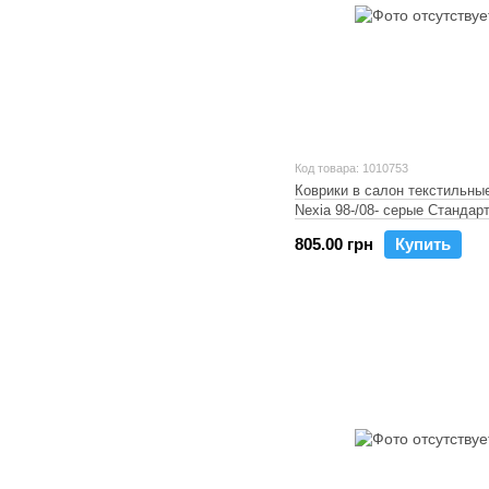
Код товара: 1010753
Коврики в салон текстильны
Nexia 98-/08- серые Стандар
805.00 грн
Купить