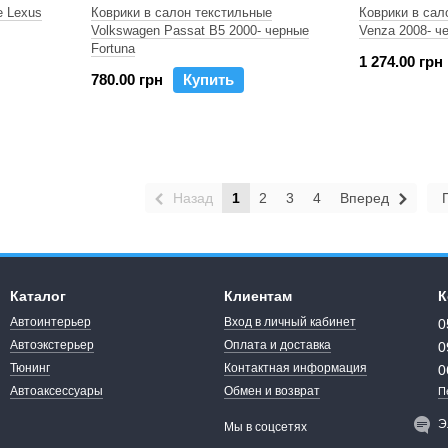
е Lexus
Коврики в салон текстильные
Коврики в сал
Volkswagen Passat B5 2000- черные
Venza 2008- ч
Fortuna
1 274.00 грн
780.00 грн
Купить
Назад
1
2
3
4
Вперед
Каталог
Клиентам
К
Автоинтерьер
Вход в личный кабинет
0
Автоэкстерьер
Оплата и доставка
0
Тюнинг
Контактная информация
0
Автоаксессуары
Обмен и возврат
П
Э
Мы в соцсетях