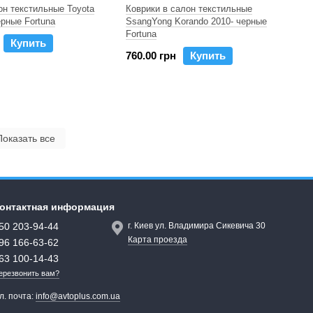
он текстильные Toyota
Коврики в салон текстильные
ерные Fortuna
SsangYong Korando 2010- черные
Fortuna
Купить
760.00 грн
Купить
Показать все
онтактная информация
50 203-94-44
г. Киев ул. Владимира Сикевича 30
Карта проезда
96 166-63-62
63 100-14-43
ерезвонить вам?
л. почта:
info@avtoplus.com.ua