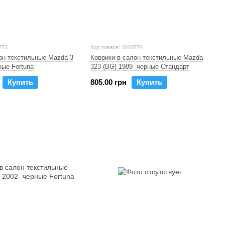
773
Код товара: 1010774
он текстильные Mazda 3
Коврики в салон текстильные Mazda
ные Fortuna
323 (BG) 1989- черные Стандарт
Купить
805.00 грн
Купить