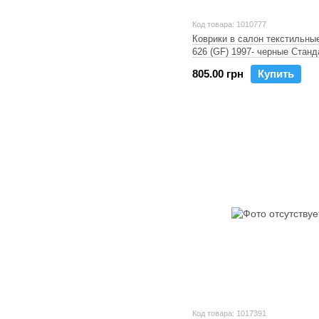
Код товара: 1010777
Коврики в салон текстильны
626 (GF) 1997- черные Станд
805.00 грн
Купить
Код товара: 1017391