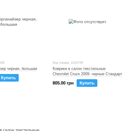
508
Код товара: 1010749
зер черная, большая
Коврики в салон текстильные
Chevrolet Cruze 2009- черные Стандарт
Купить
805.00 грн
Купить