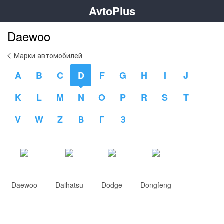
AvtoPlus
Daewoo
Марки автомобилей
A
B
C
D
F
G
H
I
J
K
L
M
N
O
P
R
S
T
V
W
Z
В
Г
З
Daewoo
Daihatsu
Dodge
Dongfeng