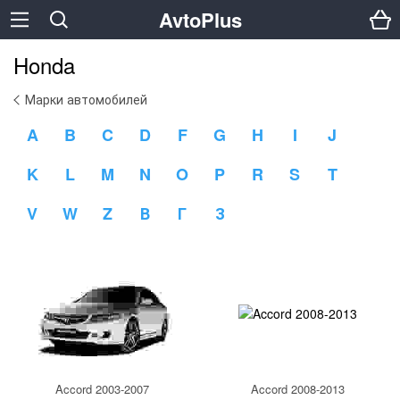
AvtoPlus
Honda
Марки автомобилей
A
B
C
D
F
G
H
I
J
K
L
M
N
O
P
R
S
T
V
W
Z
В
Г
З
Accord 2003-2007
Accord 2008-2013