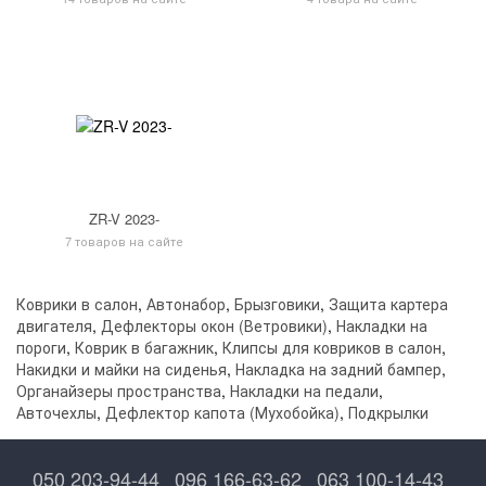
ZR-V 2023-
7 товаров на сайте
Коврики в салон
,
Автонабор
,
Брызговики
,
Защита картера
двигателя
,
Дефлекторы окон (Ветровики)
,
Накладки на
пороги
,
Коврик в багажник
,
Клипсы для ковриков в салон
,
Накидки и майки на сиденья
,
Накладка на задний бампер
,
Органайзеры пространства
,
Накладки на педали
,
Авточехлы
,
Дефлектор капота (Мухобойка)
,
Подкрылки
050 203-94-44
096 166-63-62
063 100-14-43