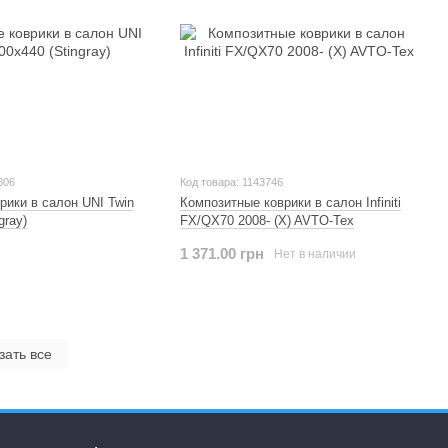
806
Код товара: 1143746
рики в салон UNI Twin
Композитные коврики в салон Infiniti
gray)
FX/QX70 2008- (X) AVTO-Tex
1 371.00 грн
Нет в наличии
зать все