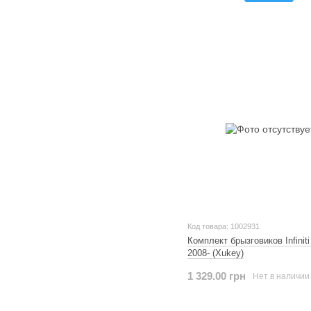
Код товара: 1002931
Комплект брызговиков Infinit
2008- (Xukey)
1 329.00 грн
Нет в наличии