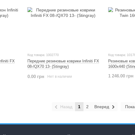
Код товара: 1002770
Код товара: 1017
initi FX
Передние резиновые коврики Infiniti FX
Резиновые ков
08-/QX70 13- (Stingray)
1600x440 (Stin
1 246.00 грн
0.00 грн
Нет в наличии
Назад
1
2
Вперед
Пока