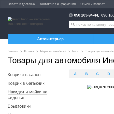
Оплата и доставка
Контактная информация
Обмен и возврат
050 203-94-44,
096 166
Автоинтерьер
Главная
Каталог
Марки автомобилей
Infiniti
Товары для автомоби
Товары для автомобиля Ин
A
B
C
D
Коврики в салон
Коврик в багажник
Накидки и майки на
сиденья
Брызговики