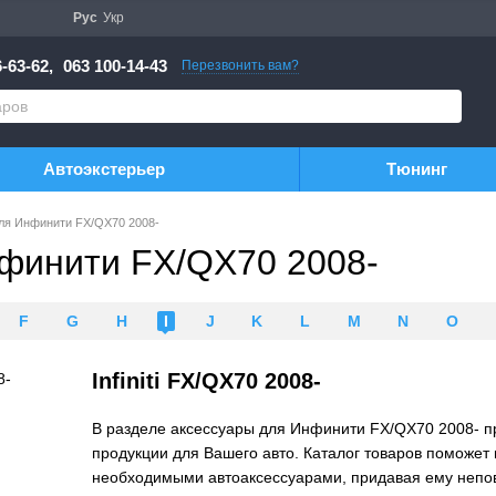
Рус
Укр
-63-62,
063 100-14-43
Перезвонить вам?
Автоэкстерьер
Тюнинг
ля Инфинити FX/QX70 2008-
финити FX/QX70 2008-
F
G
H
I
J
K
L
M
N
O
Infiniti FX/QX70 2008-
В разделе аксессуары для Инфинити FX/QX70 2008- п
продукции для Вашего авто. Каталог товаров поможе
необходимыми автоаксессуарами, придавая ему непов