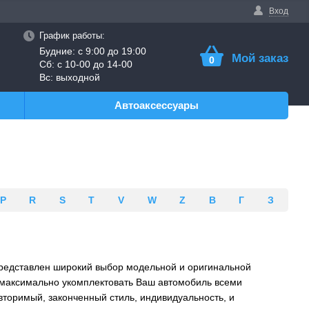
Вход
График работы:
Будние: с 9:00 до 19:00
Мой заказ
0
Сб: с 10-00 до 14-00
Вс: выходной
Автоаксессуары
P
R
S
T
V
W
Z
В
Г
З
редставлен широкий выбор модельной и оригинальной
т максимально укомплектовать Ваш автомобиль всеми
торимый, законченный стиль, индивидуальность, и