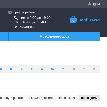
Вход
График работы:
Будние: с 9:00 до 19:00
Мой заказ
0
Сб: с 10-00 до 14-00
Вс: выходной
Автоаксессуары
P
R
S
T
V
W
Z
В
Г
З
по популярности
сначала дешевле
по названию
по разделу