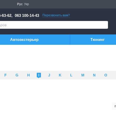
Рус
Укр
-63-62,
063 100-14-43
Перезвонить вам?
Автоэкстерьер
Тюнинг
F
G
H
I
J
K
L
M
N
O