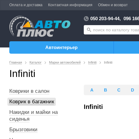
Оплата и доставка
Контактная информация
Обмен и возврат
050 203-94-44,
096 166
Автоинтерьер
Главная
Каталог
Марки автомобилей
Infiniti
Infiniti
Infiniti
A
B
C
D
Коврики в салон
Коврик в багажник
Infiniti
Накидки и майки на
сиденья
Брызговики