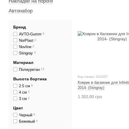
Накладки на пороги
Автонабор
Бренд
AVTO-Gumm
6
NorPlast
2
Novline
2
Stingray
3
Материал
Полиуретан
13
Код товара: 1016357
Высота бортика
Коврик в багажник для Infinit
2.5 см
6
2014- (Stingray)
4 см
5
1 302.00 грн
3 см
2
Цвет
Черный
9
Бежевый
4