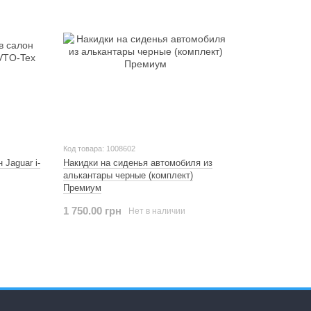
Код товара: 1008602
 Jaguar i-
Накидки на сиденья автомобиля из
алькантары черные (комплект)
Премиум
1 750.00 грн
Нет в наличии