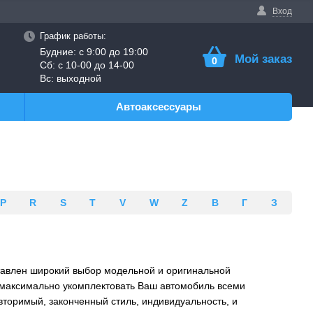
Вход
График работы:
Будние: с 9:00 до 19:00
Мой заказ
0
Сб: с 10-00 до 14-00
Вс: выходной
Автоаксессуары
P
R
S
T
V
W
Z
В
Г
З
ставлен широкий выбор модельной и оригинальной
т максимально укомплектовать Ваш автомобиль всеми
торимый, законченный стиль, индивидуальность, и