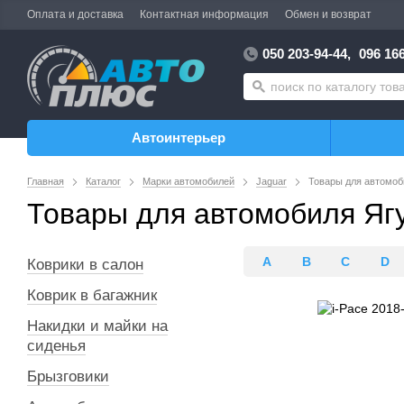
Оплата и доставка
Контактная информация
Обмен и возврат
050 203-94-44,
096 166
Автоинтерьер
Главная
Каталог
Марки автомобилей
Jaguar
Товары для автомоб
Товары для автомобиля Ягу
A
B
C
D
Коврики в салон
Коврик в багажник
Накидки и майки на
сиденья
Брызговики