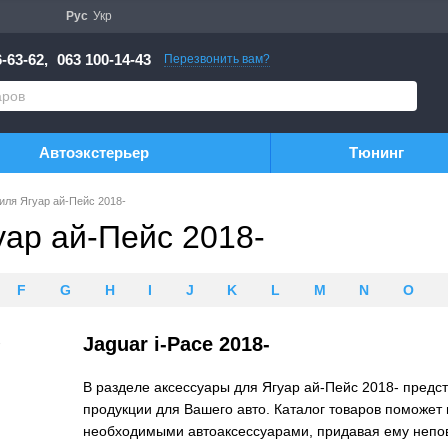
Рус
Укр
-63-62,
063 100-14-43
Перезвонить вам?
Автоэкстерьер
Тюнинг
иля Ягуар ай-Пейс 2018-
ар ай-Пейс 2018-
F
G
H
I
J
K
L
M
N
O
Jaguar i-Pace 2018-
В разделе аксессуары для Ягуар ай-Пейс 2018- пред
продукции для Вашего авто. Каталог товаров поможе
необходимыми автоаксессуарами, придавая ему непов