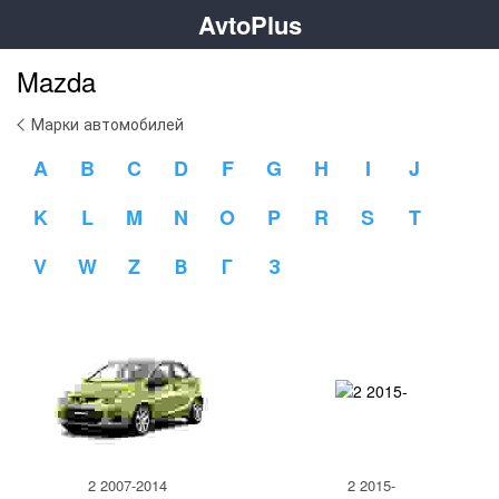
AvtoPlus
Mazda
Марки автомобилей
A
B
C
D
F
G
H
I
J
K
L
M
N
O
P
R
S
T
V
W
Z
В
Г
З
2 2007-2014
2 2015-