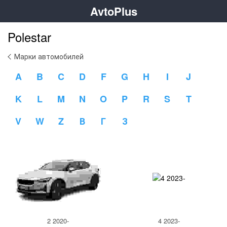
AvtoPlus
Polestar
Марки автомобилей
A
B
C
D
F
G
H
I
J
K
L
M
N
O
P
R
S
T
V
W
Z
В
Г
З
2 2020-
4 2023-