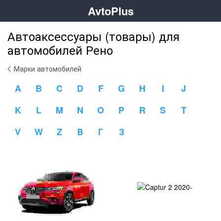
AvtoPlus
Автоаксессуары (товары) для
автомобилей Рено
Марки автомобилей
A
B
C
D
F
G
H
I
J
K
L
M
N
O
P
R
S
T
V
W
Z
В
Г
З