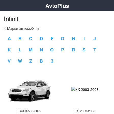
AvtoPlus
Infiniti
Марки автомобілів
A
B
C
D
F
G
H
I
J
K
L
M
N
O
P
R
S
T
V
W
Z
В
З
EX/QX50 2007-
FX 2003-2008