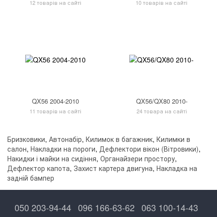
12 товарів на сайті
10 товарів на сайті
QX56 2004-2010
QX56/QX80 2010-
11 товарів на сайті
24 товара на сайті
Бризковики
,
Автонабір
,
Килимок в багажник
,
Килимки в
салон
,
Накладки на пороги
,
Дефлектори вікон (Вітровики)
,
Накидки і майки на сидіння
,
Органайзери простору
,
Дефлектор капота
,
Захист картера двигуна
,
Накладка на
задній бампер
050 203-94-44
096 166-63-62
063 100-14-43