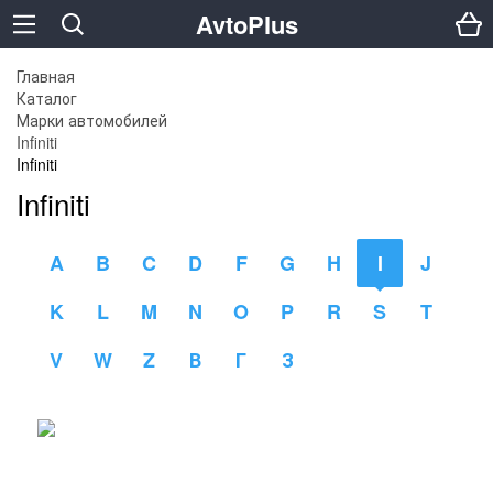
AvtoPlus
Главная
Каталог
Марки автомобилей
Infiniti
Infiniti
Infiniti
A
B
C
D
F
G
H
I
J
K
L
M
N
O
P
R
S
T
V
W
Z
В
Г
З