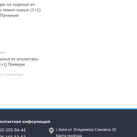
966
денья из алькантары
1+1) Премиум
ет в наличии
онтактная информация
50 203-94-44
г. Киев ул. Владимира Сикевича 30
Карта проезда