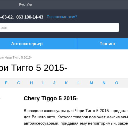
Рус
Укр
-63-62,
063 100-14-43
Перезвонить вам?
Автоэкстерьер
Тюнинг
ля Чери Тигго 5 2015-
и Тигго 5 2015-
F
G
H
I
J
K
L
M
N
O
Chery Tiggo 5 2015-
В разделе аксессуары для Чери Тигго 5 2015- предст
для Вашего авто. Каталог товаров поможет максимал
автоаксессуарами, придавая ему неповторимый, закон