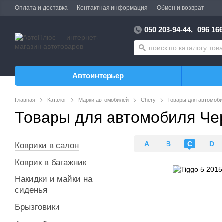
Оплата и доставка
Контактная информация
Обмен и возврат
050 203-94-44,
096 166
Автоинтерьер
Главная
Каталог
Марки автомобилей
Chery
Товары для автомоби
Товары для автомобиля Чер
A
B
C
D
Коврики в салон
Коврик в багажник
Накидки и майки на
сиденья
Брызговики