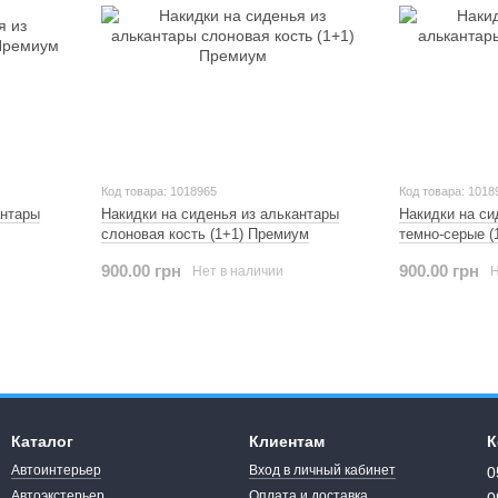
Код товара: 1018965
Код товара: 1018
антары
Накидки на сиденья из алькантары
Накидки на си
слоновая кость (1+1) Премиум
темно-серые (
900.00 грн
900.00 грн
Нет в наличии
Н
Каталог
Клиентам
К
Автоинтерьер
Вход в личный кабинет
0
Автоэкстерьер
Оплата и доставка