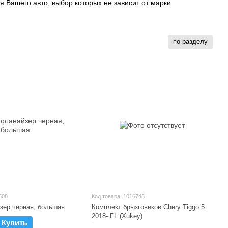
 Вашего авто, выбор которых не зависит от марки
по разделу
508
Код товара: 1016748
зер черная, большая
Комплект брызговиков Chery Tiggo 5
2018- FL (Xukey)
Купить