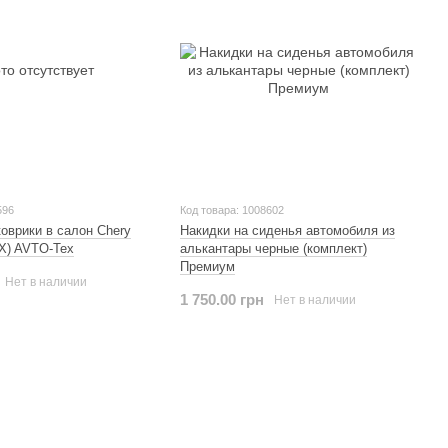
596
Код товара: 1008602
оврики в салон Chery
Накидки на сиденья автомобиля из
(X) AVTO-Tex
алькантары черные (комплект)
Премиум
Нет в наличии
1 750.00 грн
Нет в наличии