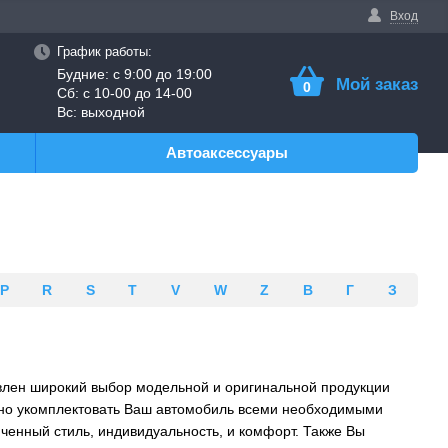
Вход
График работы:
Будние: с 9:00 до 19:00
Мой заказ
0
Сб: с 10-00 до 14-00
Вс: выходной
Автоаксессуары
P
R
S
T
V
W
Z
В
Г
З
авлен широкий выбор модельной и оригинальной продукции
ьно укомплектовать Ваш автомобиль всеми необходимыми
ченный стиль, индивидуальность, и комфорт. Также Вы