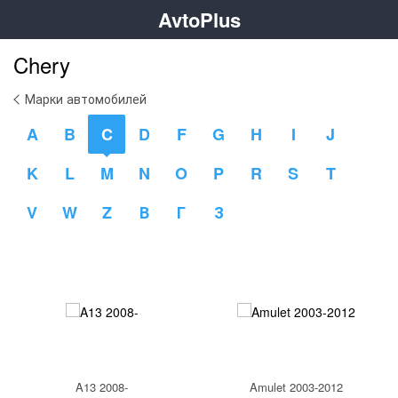
AvtoPlus
Chery
Марки автомобилей
A
B
C
D
F
G
H
I
J
K
L
M
N
O
P
R
S
T
V
W
Z
В
Г
З
A13 2008-
Amulet 2003-2012