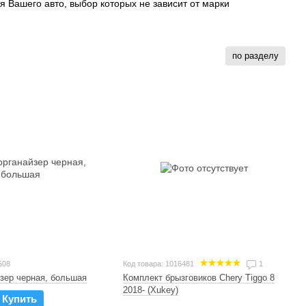
 Вашего авто, выбор которых не зависит от марки
по разделу
508
Код товара: 1016481
1
зер черная, большая
Комплект брызговиков Chery Tiggo 8
2018- (Xukey)
Купить