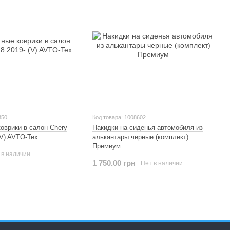
850
Код товара: 1008602
оврики в салон Chery
Накидки на сиденья автомобиля из
(V) AVTO-Tex
алькантары черные (комплект)
Премиум
 в наличии
1 750.00 грн
Нет в наличии