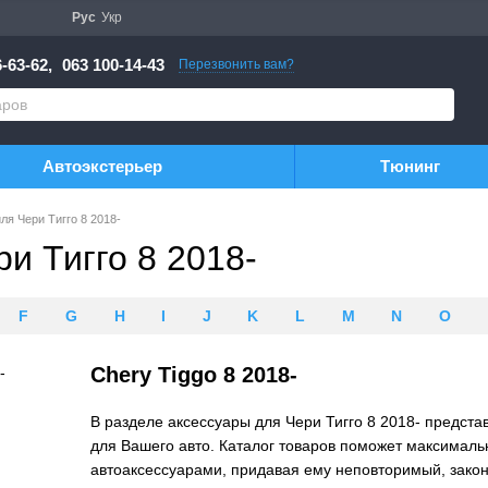
Рус
Укр
-63-62,
063 100-14-43
Перезвонить вам?
Автоэкстерьер
Тюнинг
ля Чери Тигго 8 2018-
и Тигго 8 2018-
F
G
H
I
J
K
L
M
N
O
Chery Tiggo 8 2018-
В разделе аксессуары для Чери Тигго 8 2018- предст
для Вашего авто. Каталог товаров поможет максимал
автоаксессуарами, придавая ему неповторимый, закон