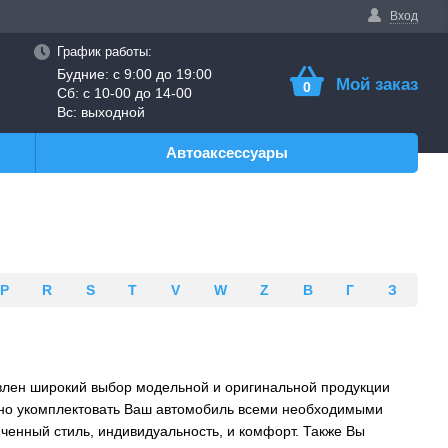
Вход
График работы:
Будние: с 9:00 до 19:00
Мой заказ
0
Сб: с 10-00 до 14-00
Вс: выходной
Автоаксессуары
P
R
S
T
V
W
Z
В
Г
З
авлен широкий выбор модельной и оригинальной продукции
ьно укомплектовать Ваш автомобиль всеми необходимыми
ченный стиль, индивидуальность, и комфорт. Также Вы