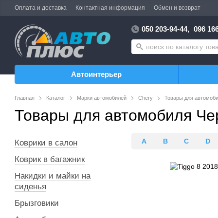
Оплата и доставка
Контактная информация
Обмен и возврат
050 203-94-44,
096 166
Автоинтерьер
Главная
Каталог
Марки автомобилей
Chery
Товары для автомоби
Товары для автомобиля Чер
A
B
C
D
Коврики в салон
Коврик в багажник
Накидки и майки на
сиденья
Брызговики