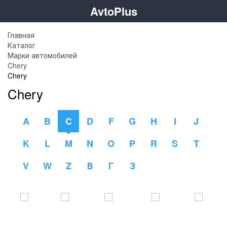
AvtoPlus
Главная
Каталог
Марки автомобилей
Chery
Chery
Chery
A
B
C
D
F
G
H
I
J
K
L
M
N
O
P
R
S
T
V
W
Z
В
Г
З