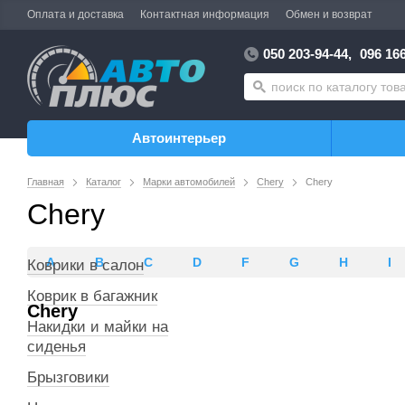
Оплата и доставка
Контактная информация
Обмен и возврат
050 203-94-44,
096 166
Автоинтерьер
Главная
Каталог
Марки автомобилей
Chery
Chery
Chery
A
B
C
D
F
G
H
I
Коврики в салон
Коврик в багажник
Chery
Накидки и майки на
сиденья
Брызговики