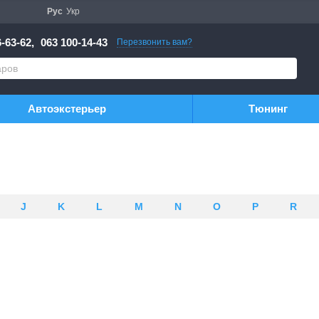
Рус
Укр
-63-62,
063 100-14-43
Перезвонить вам?
Автоэкстерьер
Тюнинг
J
K
L
M
N
O
P
R