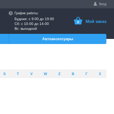
Вход
График работы:
Будние: с 9:00 до 19:00
Мой заказ
0
Сб: с 10-00 до 14-00
Вс: выходной
Автоаксессуары
S
T
V
W
Z
В
Г
З