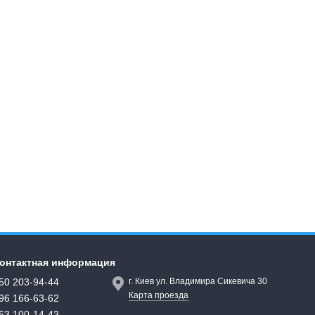
онтактная информация
50 203-94-44
г. Киев ул. Владимира Сикевича 30
Карта проезда
96 166-63-62
63 100-14-43