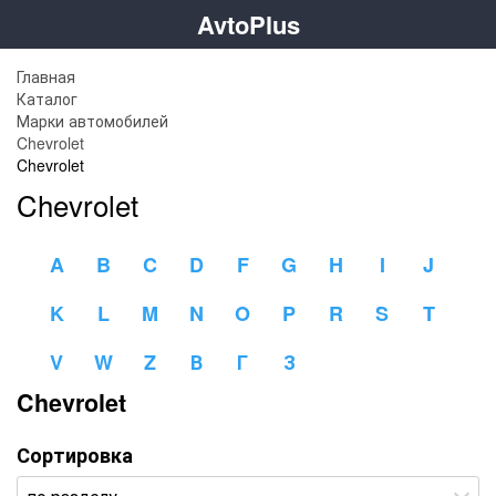
AvtoPlus
Главная
Каталог
Марки автомобилей
Chevrolet
Chevrolet
Chevrolet
A
B
C
D
F
G
H
I
J
K
L
M
N
O
P
R
S
T
V
W
Z
В
Г
З
Chevrolet
Сортировка