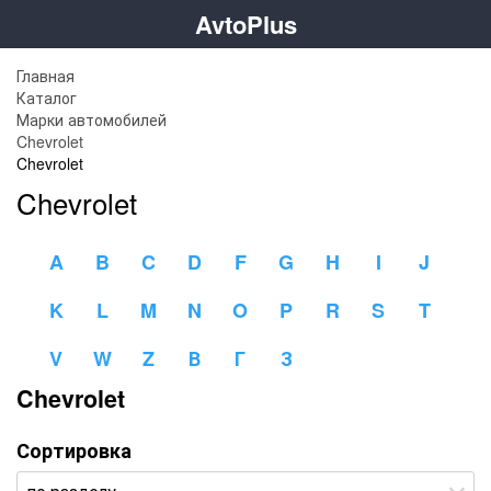
AvtoPlus
Главная
Каталог
Марки автомобилей
Chevrolet
Chevrolet
Chevrolet
A
B
C
D
F
G
H
I
J
K
L
M
N
O
P
R
S
T
V
W
Z
В
Г
З
Chevrolet
Сортировка