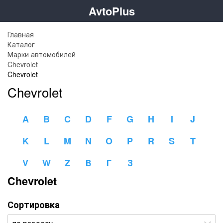
AvtoPlus
Главная
Каталог
Марки автомобилей
Chevrolet
Chevrolet
Chevrolet
A
B
C
D
F
G
H
I
J
K
L
M
N
O
P
R
S
T
V
W
Z
В
Г
З
Chevrolet
Сортировка